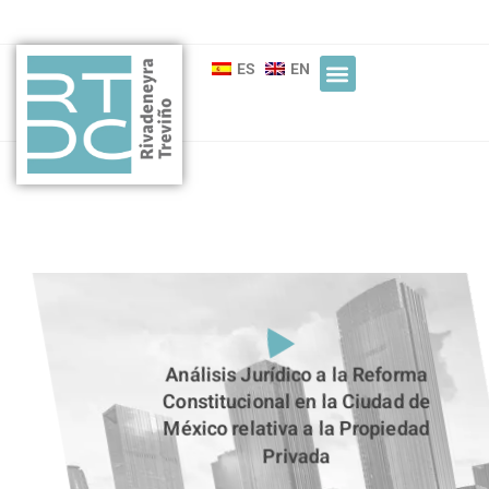
ES
EN
Análisis Jurídico a la Reforma
Constitucional en la Ciudad de
México relativa a la Propiedad
Privada