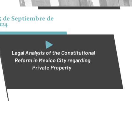
5 de Septiembre de
024
Legal Analysis of the Constitutional
Reform in Mexico City regarding
Private Property