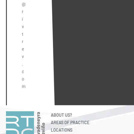
@
r
i
v
t
r
e
v
.
c
o
m
ABOUT US?
AREAS OF PRACTICE
LOCATIONS