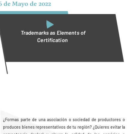
6 de Mayo de 2022
Trademarks as Elements of
Certification
¿Formas parte de una asociación o sociedad de productores o
produces bienes representativos de tu región? ¿Quieres evitar la