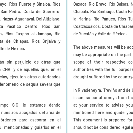
ayo, Ríos Fuerte y Sinaloa, Ríos
Oaxaca, Río Bravo, Río Balsas, 
l San Pedro, Costa de Guerrero,
Chapala, Río Santiago, Costa Pa
, Nazas-Aguanaval, Del Altiplano,
la Marina, Río Pánuco, Ríos T
ta Pacífico Centro, Ríos San
Coatzacoalcos, Costa de Chiapas
o, Ríos Tuxpan al Jamapa, Río
de Yucatán y Valle de México.
ta de Chiapas, Ríos Grijalva y
The above measures will be ad
lle de México.
may be appropriate
on the part 
rán sin perjuicio de
otras que
scope of their respective c
a CNA, y de aquellas que, en el
authorities with the full purpo
ias, ejecuten otras autoridades
drought suffered by the country
el fenómeno de sequía severa que
In Rivadeneyra, Treviño and de 
issue, so our attorneys from th
ampo S.C. le estamos dando
at your service to advise yo
 nuestros abogados del área de
mentioned here and guide you
 órdenes para asesorar en el
This document is prepared for
uí mencionadas y guiarlos en el
should not be considered legal a