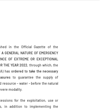
hed in the Official Gazette of the
 A GENERAL NATURE OF EMERGENCY
ENCE OF EXTREME OR EXCEPTIONAL
OR THE YEAR 2022
, through which, the
NA) has
ordered to take the necessary
easures
to guarantee the supply of
d resource – water – before the natural
evere modality.
essions for the exploitation, use or
rs, in addition to implementing the