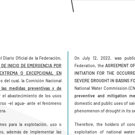
l Diario Oficial de la Federación,
On July 12, 2022, was publis
DE INICIO DE EMERGENCIA POR
Federation, the
AGREEMENT OF
EXTREMA O EXCEPCIONAL EN
INITIATION FOR THE OCCURR
és del cual, la Comisión Nacional
SEVERE DROUGHT IN BASINS F
 las medidas preventivas y de
National Water Commission (C
r el abastecimiento de los usos
preventive and mitigation m
rso –el agua- ante el fenómeno
domestic and public uses of sai
era.
phenomenon of drought in its s
ones para la explotación, uso o
Therefore, the holders of conc
es, además de implementar las
exploitation of national wate