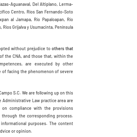
Nazas-Aguanaval, Del Altiplano, Lerma-
cífico Centro, Ríos San Fernando-Soto
uxpan al Jamapa, Río Papaloapan, Río
, Ríos Grijalva y Usumacinta, Península
opted without prejudice to
others that
of the CNA, and those that, within the
ompetences, are executed by other
se of facing the phenomenon of severe
.
Campo S.C. We are following up on this
e Administrative Law practice area are
u on compliance with the provisions
 through the corresponding process.
 informational purposes. The content
dvice or opinion.