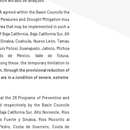
ork will also be analyzed.
NA agreed within the Basin Councils tha
e Measures and Drought Mitigation mus
ures
that may be implemented in such a
 Baja California, Baja California Sur, Alt
 Sinaloa, Coahuila, Nuevo León, Tamau
uis Potosí, Guanajuato, Jalisco, Michoa
ado de México, Valle de Toluca,
ong these, the temporary limitation to
n, through the provisional reduction of
 are in a condition of severe, extreme
hat the 26 Programs of Preventive and
d respectively by the Basin Councils
Baja California Sur, Alto Noroeste, Ríos
s Fuerte y Sinaloa, Ríos Mocorito al
 Pedro, Costa de Guerrero, Costa de