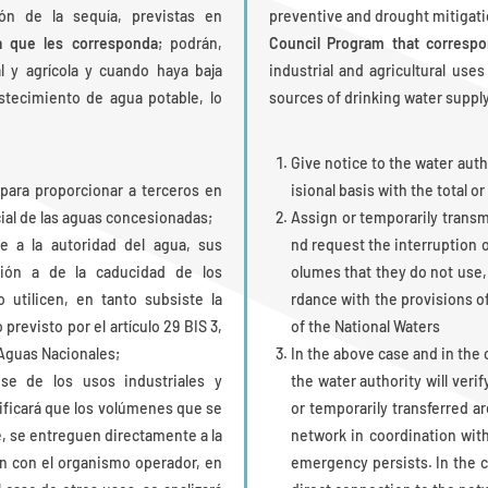
ón de la sequía, previstas en
preventive and drought mitigati
 que les corresponda
; podrán,
Council Program that corresp
l y agrícola y cuando haya baja
industrial and agricultural uses
stecimiento de agua potable, lo
sources of drinking water supply
Give notice to the water autho
 para proporcionar a terceros en
isional basis with the total o
cial de las aguas concesionadas;
Assign or temporarily transmi
e a la autoridad del agua, sus
nd request the interruption 
pción a de la caducidad de los
olumes that they do not use,
utilicen, en tanto subsiste la
rdance with the provisions of
revisto por el artículo 29 BIS 3,
of the National Waters
 Aguas Nacionales;
In the above case and in the c
ose de los usos industriales y
the water authority will veri
erificará que los volúmenes que se
or temporarily transferred ar
, se entreguen directamente a la
network in coordination wit
ón con el organismo operador, en
emergency persists. In the ca