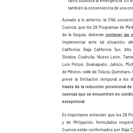
tanto subsista la emergencia. En el
también la conveniencia de una cone
Aunado a lo anterior, la CNA concert
Cuenca, que los 26 Programas de Medi
de la Sequía, deberán
contener las m
implementar ante tal situación; a
California, Baja California Sur, Al
Sinaloa, Coahuila, Nuevo León, Tama
Luis Potosí, Guanajuato, Jalisco, Mic
de México, valle de Toluca, Querétaro,
prevé la limitación temporal a los
través de la reducción provisional de
cuencas que se encuentren en condic
excepcional
.
Es importante entender que los 26 P
y de Mitigación, formulados respec
Cuenca están conformados por Baja Cali