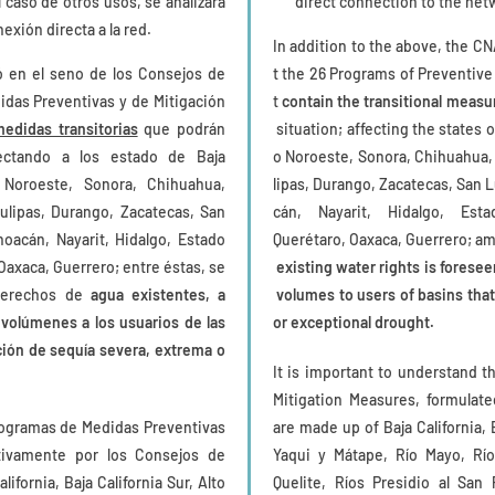
 caso de otros usos, se analizará
direct connection to the netw
xión directa a la red.
In addition to the above, the C
ó en el seno de los Consejos de
t the 26 Programs of Preventiv
das Preventivas y de Mitigación
t
contain the transitional meas
edidas transitorias
que podrán
situation; affecting the states of
fectando a los estado de Baja
o Noroeste, Sonora, Chihuahua,
to Noroeste, Sonora, Chihuahua,
lipas, Durango, Zacatecas, San L
ulipas, Durango, Zacatecas, San
cán, Nayarit, Hidalgo, Est
hoacán, Nayarit, Hidalgo, Estado
Querétaro, Oaxaca, Guerrero; am
 Oaxaca, Guerrero; entre éstas, se
existing water rights is foresee
 derechos de
agua existentes, a
volumes to users of basins that
 volúmenes a los usuarios de las
or exceptional drought.
ión de sequía severa, extrema o
It is important to understand t
Mitigation Measures, formulate
rogramas de Medidas Preventivas
are made up of Baja California, 
tivamente por los Consejos de
Yaqui y Mátape, Río Mayo, Río
fornia, Baja California Sur, Alto
Quelite, Ríos Presidio al San