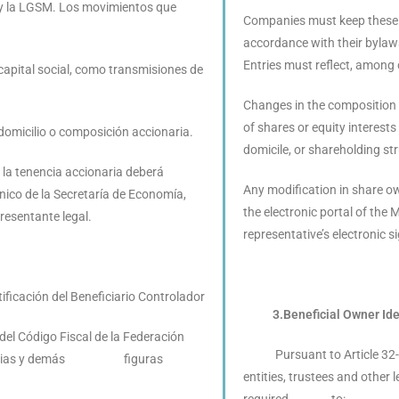
 y la LGSM. Los movimientos que
Companies must keep these 
accordance with their bylaw
Entries must reflect, among 
 capital social, como transmisiones de
Changes in the composition o
of shares or equity interes
domicilio o composición accionaria.
domicile, or shareholding st
 la tenencia accionaria deberá
Any modification in share o
ónico de la Secretaría de Economía,
the electronic portal of the 
presentante legal.
representative’s electronic s
cación del Beneficiario Controlador
3.Beneficial Owner Ident
 Código Fiscal de la Federación
Pursuant to Article 32-B T
iduciarias y demás figuras
entities, trustees and other
required to: