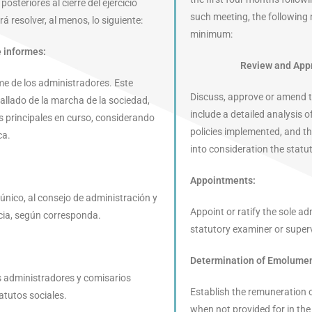
osteriores al cierre del ejercicio
such meeting, the following
á resolver, al menos, lo siguiente:
minimum:
 informes:
Review and Appro
rme de los administradores. Este
Discuss, approve or amend 
tallado de la marcha de la sociedad,
include a detailed analysis 
os principales en curso, considerando
policies implemented, and th
ca.
into consideration the statut
Appointments:
 único, al consejo de administración y
Appoint or ratify the sole ad
ncia, según corresponda.
statutory examiner or superv
Determination of Emolumen
s administradores y comisarios
Establish the remuneration 
atutos sociales.
when not provided for in the