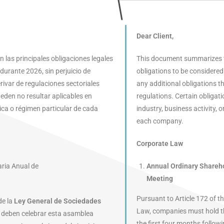
Dear Client,
las principales obligaciones legales
This document summarizes th
urante 2026, sin perjuicio de
obligations to be considered
rivar de regulaciones sectoriales
any additional obligations t
eden no resultar aplicables en
regulations. Certain obliga
ica o régimen particular de cada
industry, business activity, o
each company.
Corporate Law
aria Anual de
Annual Ordinary Shareho
Meeting
Pursuant to Article 172 of 
de la
Ley General de Sociedades
Law, companies must hold th
s deben celebrar esta asamblea
the first four months followi