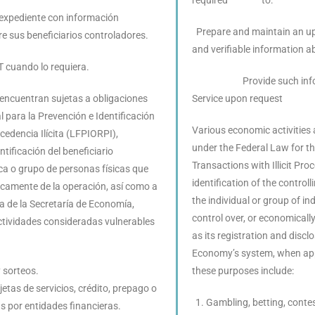
 expediente con información
Prepare and maintain an upda
re sus beneficiarios controladores.
and verifiable information a
T cuando lo requiera.
Provide such informati
encuentran sujetas a obligaciones
Service upon request
 para la Prevención e Identificación
Various economic activities a
edencia Ilícita (LFPIORPI),
under the Federal Law for th
ntificación del beneficiario
Transactions with Illicit Pro
ica o grupo de personas físicas que
identification of the control
icamente de la operación, así como a
the individual or group of in
ma de la Secretaría de Economía,
control over, or economically
actividades consideradas vulnerables
as its registration and discl
Economy’s system, when appli
 sorteos.
these purposes include:
etas de servicios, crédito, prepago o
Gambling, betting, cont
 por entidades financieras.