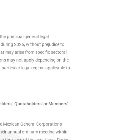
e principal general legal
 during 2026, without prejudice to
hat may arise from specific sectoral
tions may not apply depending on the
r particular legal regime applicable to
lders’, Quotaholders’ or Members’
the Mexican General Corporations
eir annual ordinary meeting within
ng the close of the fiscal year. During