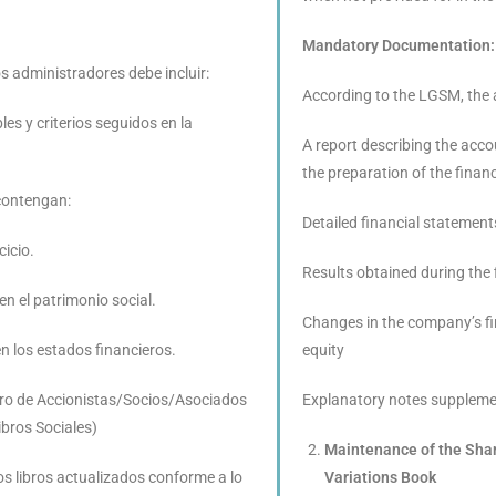
Mandatory Documentation:
s administradores debe incluir:
According to the LGSM, the 
les y criterios seguidos en la
A report describing the accou
the preparation of the financ
contengan:
Detailed financial statements
cicio.
Results obtained during the f
en el patrimonio social.
Changes in the company’s fi
 los estados financieros.
equity
tro de Accionistas/Socios/Asociados
Explanatory notes supplemen
ibros Sociales)
Maintenance of the Shar
 libros actualizados conforme a lo
Variations Book