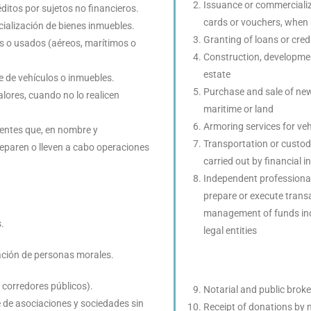
Issuance or commercializa
itos por sujetos no financieros.
cards or vouchers, when n
cialización de bienes inmuebles.
Granting of loans or credi
 o usados (aéreos, marítimos o
Construction, developmen
estate
je de vehículos o inmuebles.
Purchase and sale of new 
alores, cuando no lo realicen
maritime or land
Armoring services for veh
ientes que, en nombre y
Transportation or custod
reparen o lleven a cabo operaciones
carried out by financial i
Independent professional 
prepare or execute transa
management of funds inc
.
legal entities
ación de personas morales.
y corredores públicos).
Notarial and public brok
 de asociaciones y sociedades sin
Receipt of donations by n