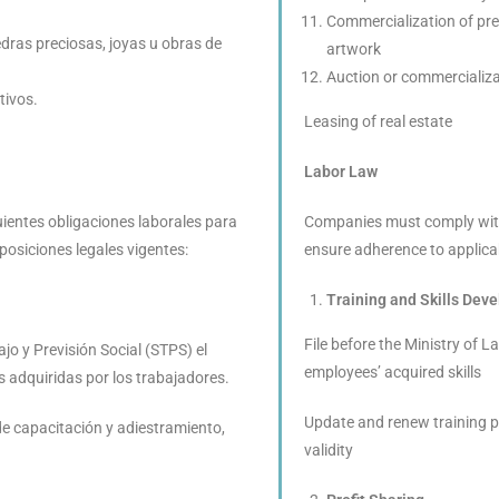
Commercialization of prec
dras preciosas, joyas u obras de
artwork
Auction or commercializa
tivos.
Leasing of real estate
Labor Law
ientes obligaciones laborales para
Companies must comply with 
posiciones legales vigentes:
ensure adherence to applicab
Training and Skills Dev
File before the Ministry of La
ajo y Previsión Social (STPS) el
employees’ acquired skills
s adquiridas por los trabajadores.
Update and renew training p
de capacitación y adiestramiento,
validity