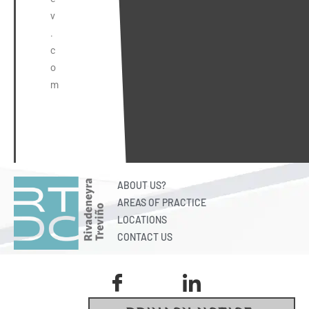
v
.
c
o
m
ABOUT US?
AREAS OF PRACTICE
LOCATIONS
CONTACT US