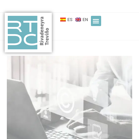
ES
EN