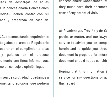
concessionaire Concesiones Int
isos de descargas de aguas
they must have their documen
r la concesionaria Concesiones
case of any potential visit.
 Todos-, deben contar con su
nada y preparada en caso de
At Rivadeneyra, Treviño y de C
S.C. estamos dando seguimiento
particular matter, and our lawy
 abogados del área de Regulatorio
service to advise you on comp
esorar en el cumplimiento a las
herein and to guide you thro
s y guiarlos en el proceso
document is prepared for inform
cumento con fines informativos.
document should not be consider
o un consejo u opinión legal.
Hoping that this information 
n sea de su utilidad, quedamos a
service for any questions or a
omentario adicional que pudiera
this regard.