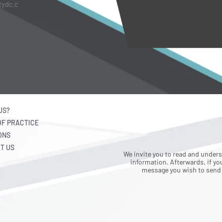
tydc.c
US?
OF PRACTICE
ONS
T US
We invite you to read and under
information. Afterwards, if you
message you wish to send u