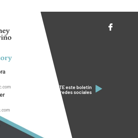
ney
viño
tory
ora
COMPARTE este boletin
c.com
en tus redes sociales
er
c.com
y