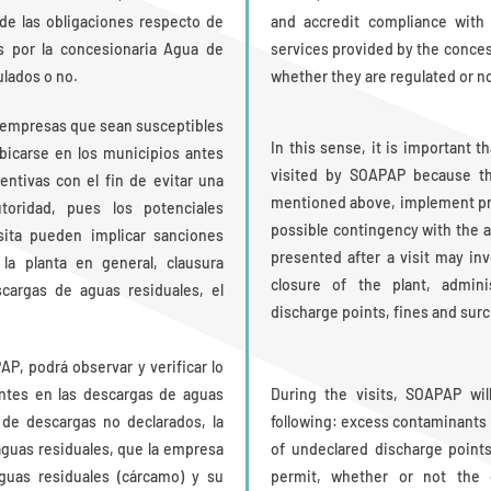
 de las obligaciones respecto de
and accredit compliance with 
os por la concesionaria Agua de
services provided by the conces
lados o no.
whether they are regulated or no
s empresas que sean susceptibles
In this sense, it is important t
bicarse en los municipios antes
visited by SOAPAP because the
ntivas con el fin de evitar una
mentioned above, implement pre
toridad, pues los potenciales
possible contingency with the a
sita pueden implicar sanciones
presented after a visit may inv
la planta en general, clausura
closure of the plant, admini
cargas de aguas residuales, el
discharge points, fines and sur
PAP, podrá observar y verificar lo
ntes en las descargas de aguas
During the visits, SOAPAP wil
s de descargas no declarados, la
following: excess contaminants 
aguas residuales, que la empresa
of undeclared discharge points
uas residuales (cárcamo) y su
permit, whether or not the