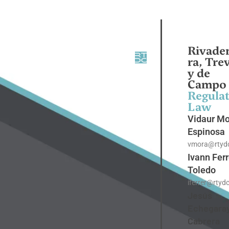
Rivade
ra, Tre
y de
Campo
Regula
Law
Vidaur M
Espinosa
vmora@rtyd
Ivann Ferr
Toledo
iferrer@rtyd
Jesús
Echegara
Cabrera