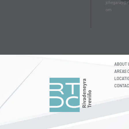
jchegaray@r
om
ABOUT 
AREAS 
LOCATI
CONTAC