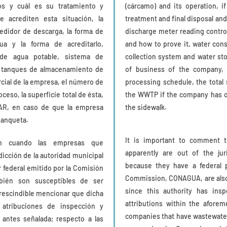
os y cuál es su tratamiento y
(cárcamo) and its operation, i
 acrediten esta situación, la
treatment and final disposal an
medidor de descarga, la forma de
discharge meter reading control
ua y la forma de acreditarlo,
and how to prove it, water con
de agua potable, sistema de
collection system and water stor
o tanques de almacenamiento de
of business of the company,
rcial de la empresa, el número de
processing schedule, the total 
ceso, la superficie total de ésta,
the WWTP if the company has one
TAR, en caso de que la empresa
the sidewalk.
 banqueta.
It is important to comment 
n cuando las empresas que
apparently are out of the jur
dicción de la autoridad municipal
because they have a federal 
 federal emitido por la Comisión
Commission, CONAGUA, are also 
bién son susceptibles de ser
since this authority has ins
rescindible mencionar que dicha
attributions within the aforeme
 atribuciones de inspección y
companies that have wastewater
ad antes señalada; respecto a las