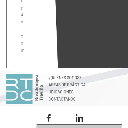
t
y
d
c
.
c
o
m
¿QUIÉNES SOMOS?
ÁREAS DE PRÁCTICA
UBICACIONES
CONTÁCTANOS