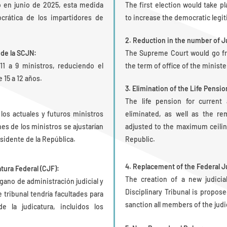
bo en junio de 2025, esta medida
The first election would take p
crática de los impartidores de
to increase the democratic legit
2. Reduction in the number of J
 de la SCJN:
The Supreme Court would go fro
1 a 9 ministros, reduciendo el
the term of office of the ministe
 15 a 12 años.
3. Elimination of the Life Pensio
The life pension for current
a los actuales y futuros ministros
eliminated, as well as the re
es de los ministros se ajustarían
adjusted to the maximum ceiling
sidente de la República.
Republic.
4. Replacement of the Federal Ju
tura Federal (CJF):
The creation of a new judicia
gano de administración judicial y
Disciplinary Tribunal is propos
e tribunal tendría facultades para
sanction all members of the judi
 la judicatura, incluidos los