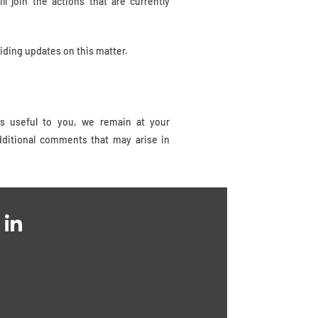
ll join the actions that are currently
iding updates on this matter.
is useful to you, we remain at your
dditional comments that may arise in