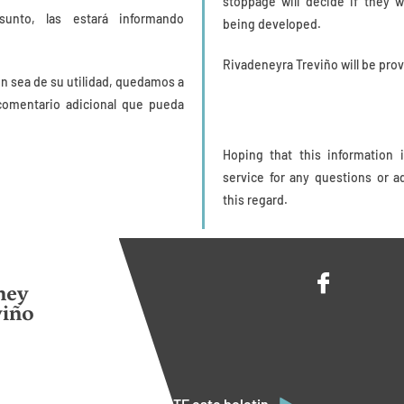
stoppage will decide if they wi
sunto, las estará informando
being developed.
Rivadeneyra Treviño will be prov
n sea de su utilidad, quedamos a
comentario adicional que pueda
Hoping that this information 
service for any questions or a
this regard.
ney
viño
COMPARTE este boletin