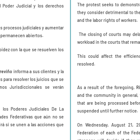
The protest seeks to demonstra
l Poder Judicial y los derechos
they consider detrimental to th
and the labor rights of workers.
os procesos judiciales y aumentar
The closing of courts may dela
ue permanecen abiertos.
workload in the courts that rem
rapidez con la que se resuelven los
This could affect the effici
resolved.
reviño
informa a sus clientes y la
 para resolver los juicios que se
nos Jurisdiccionales se verán
As a result of the foregoing,
R
and the community in general, t
that are being processed befor
 los Poderes Judiciales De La
suspended until further notice.
ades Federativas que aún no se
rá si se unen a las acciones que
On Wednesday, August 21, 20
Federation of each of the Fede