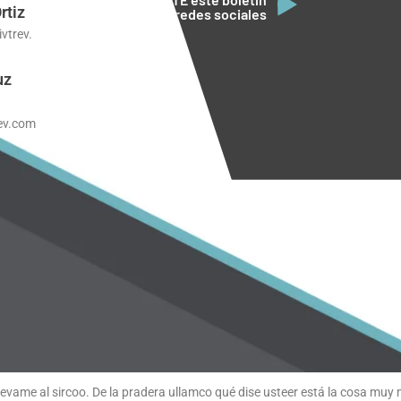
rtiz
en tus redes sociales
trev.
uz
ev.com
llevame al sircoo. De la pradera ullamco qué dise usteer está la cosa muy 