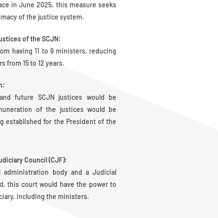
lace in June 2025, this measure seeks
imacy of the justice system.
ustices of the SCJN:
m having 11 to 9 ministers, reducing
rs from 15 to 12 years.
n:
 and future SCJN justices would be
muneration of the justices would be
 established for the President of the
diciary Council (CJF):
l administration body and a Judicial
ed, this court would have the power to
ciary, including the ministers.