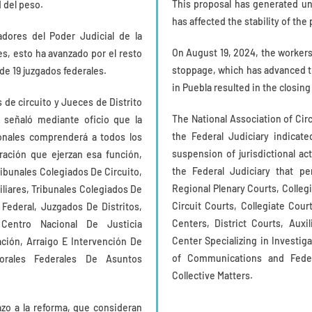
This proposal has generated unc
d del peso.
has affected the stability of the
adores del Poder Judicial de la
On August 19, 2024, the workers
es, esto ha avanzado por el resto
stoppage, which has advanced th
 de 19 juzgados federales.
in Puebla resulted in the closing 
 de circuito y Jueces de Distrito
The National Association of Cir
, señaló mediante oficio que la
the Federal Judiciary indicate
ionales comprenderá a todos los
suspension of jurisdictional act
eración que ejerzan esa función,
the Federal Judiciary that p
ribunales Colegiados De Circuito,
Regional Plenary Courts, Collegi
iliares, Tribunales Colegiados De
Circuit Courts, Collegiate Cour
 Federal, Juzgados De Distritos,
Centers, District Courts, Auxil
 Centro Nacional De Justicia
Center Specializing in Investig
ación, Arraigo E Intervención De
of Communications and Feder
orales Federales De Asuntos
Collective Matters.
azo a la reforma, que consideran