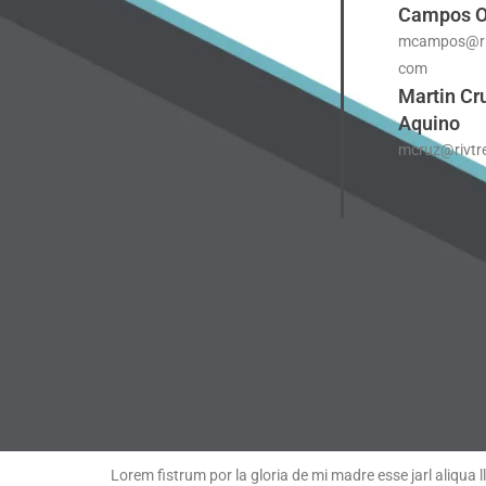
Campos O
mcampos@riv
com
Martin Cr
Aquino
mcruz@rivtr
Lorem fistrum por la gloria de mi madre esse jarl aliqua 