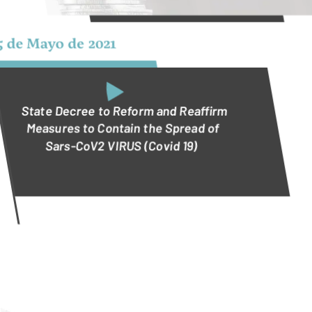
5 de Mayo de 2021
State Decree to Reform and Reaffirm
Measures to Contain the Spread of
Sars-CoV2 VIRUS (Covid 19)