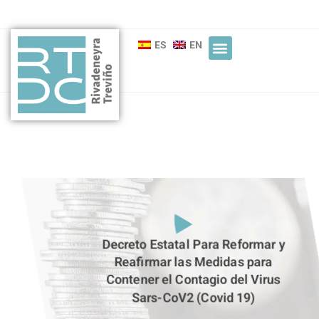
ES
EN
Decreto Estatal Para Reformar y
Reafirmar las Medidas para
Contener el Contagio del Virus
Sars-CoV2 (Covid 19)